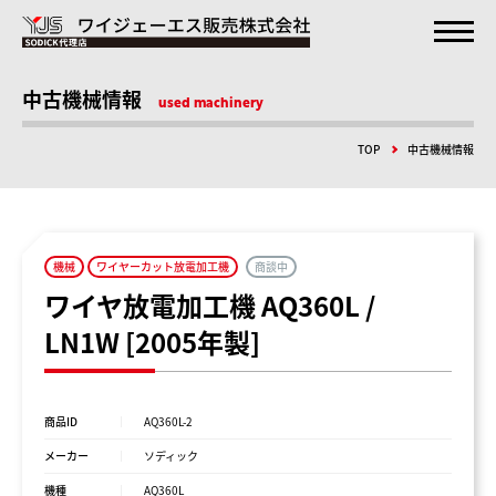
中古機械情報
used machinery
TOP
中古機械情報
機械
ワイヤーカット放電加工機
商談中
ワイヤ放電加工機 AQ360L /
LN1W [2005年製]
商品ID
AQ360L-2
メーカー
ソディック
機種
AQ360L