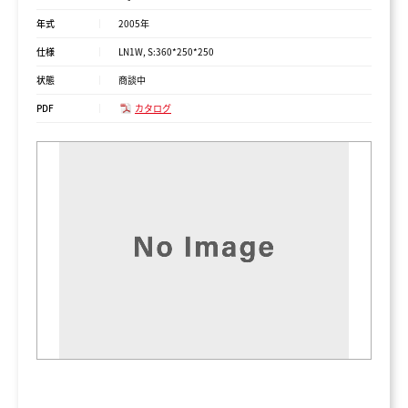
年式
2005年
仕様
LN1W, S:360*250*250
状態
商談中
PDF
カタログ