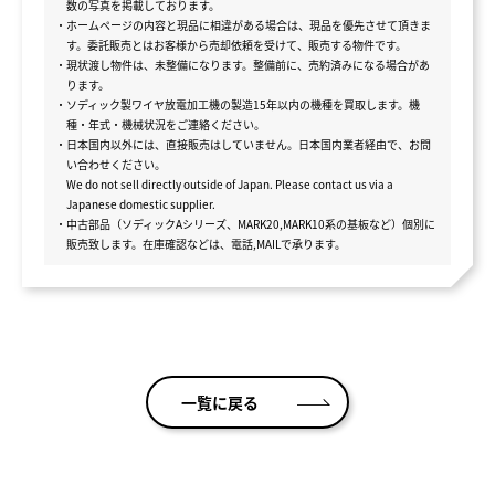
数の写真を掲載しております。
・ホームページの内容と現品に相違がある場合は、現品を優先させて頂きま
す。委託販売とはお客様から売却依頼を受けて、販売する物件です。
・現状渡し物件は、未整備になります。整備前に、売約済みになる場合があ
ります。
・ソディック製ワイヤ放電加工機の製造15年以内の機種を買取します。機
種・年式・機械状況をご連絡ください。
・日本国内以外には、直接販売はしていません。日本国内業者経由で、お問
い合わせください。
We do not sell directly outside of Japan. Please contact us via a
Japanese domestic supplier.
・中古部品（ソディックAシリーズ、MARK20,MARK10系の基板など）個別に
販売致します。在庫確認などは、電話,MAILで承ります。
一覧に戻る