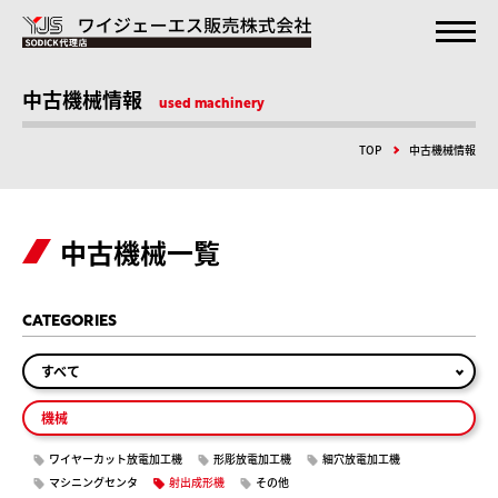
中古機械情報
used machinery
TOP
中古機械情報
中古機械一覧
CATEGORIES
すべて
機械
ワイヤーカット放電加工機
形彫放電加工機
細穴放電加工機
マシニングセンタ
射出成形機
その他